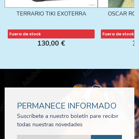
TERRARIO TIKI EXOTERRA
OSCAR ROJ
Fuera de stock
Fuera de stock
130,00 €
3
PERMANECE INFORMADO
Suscríbete a nuestro boletín pare recibir
todas nuestras novedades