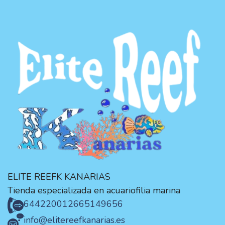
ELITE REEFK KANARIAS
Tienda especializada en acuariofilia marina
644220012
665149656
info@elitereefkanarias.es