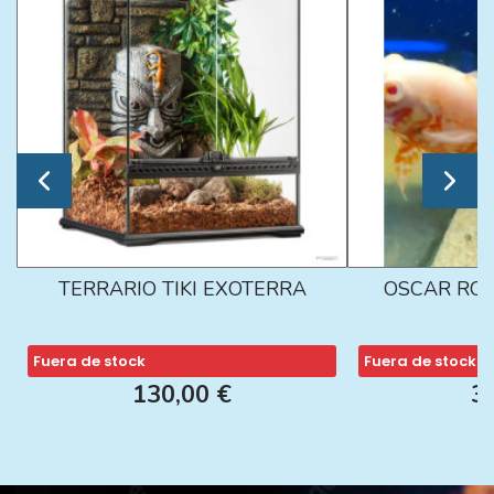
TERRARIO TIKI EXOTERRA
OSCAR ROJ
Fuera de stock
Fuera de stock
130,00 €
3