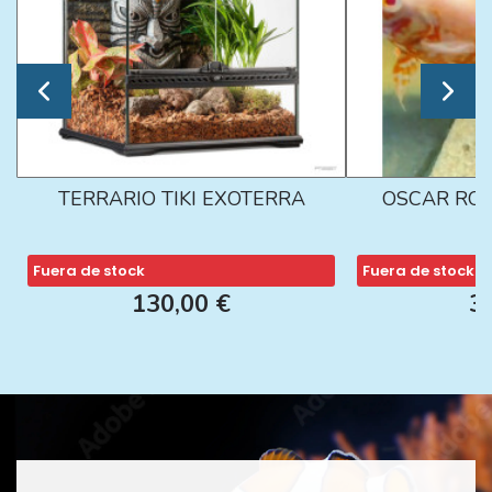
TERRARIO TIKI EXOTERRA
OSCAR ROJ
Fuera de stock
Fuera de stock
130,00 €
3