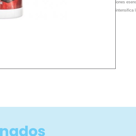
iones esenc
intensifica 
onados