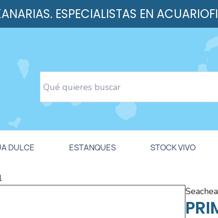
 KANARIAS. ESPECIALISTAS EN ACUARIOF
UA DULCE
ESTANQUES
STOCK VIVO
l
seache
PRI