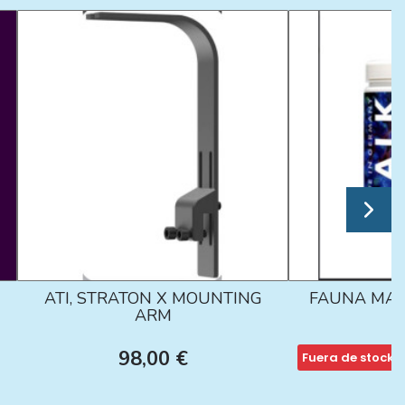
ATI, STRATON X MOUNTING
FAUNA MAR
ARM
98,00 €
Fuera de stock
1