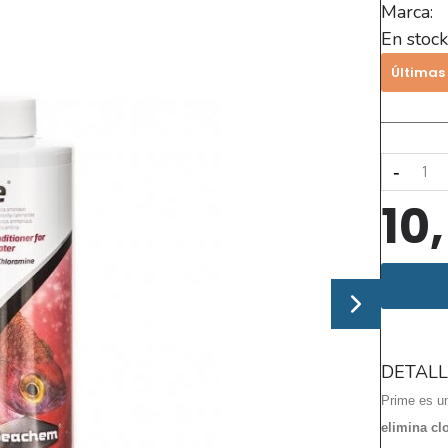
Marca:
En stock
Últimas
-
10
DETALL
Prime es 
elimina clo