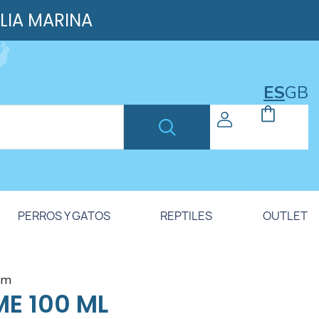
ILIA MARINA
ES
GB
PERROS Y GATOS
REPTILES
OUTLET
am
ME 100 ML