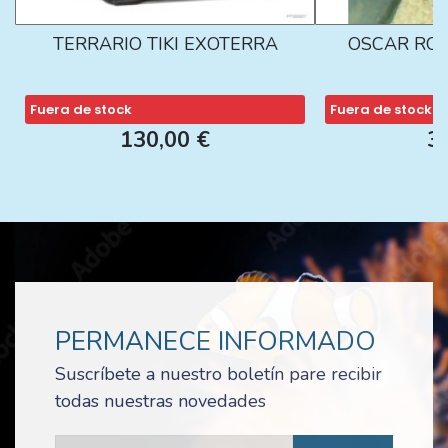
TERRARIO TIKI EXOTERRA
OSCAR ROJ
Fuera de stock
Fuera de stock
130,00 €
3
PERMANECE INFORMADO
Suscríbete a nuestro boletín pare recibir
todas nuestras novedades