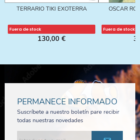
TERRARIO TIKI EXOTERRA
OSCAR ROJ
Fuera de stock
Fuera de stock
130,00 €
3
PERMANECE INFORMADO
Suscríbete a nuestro boletín pare recibir
todas nuestras novedades