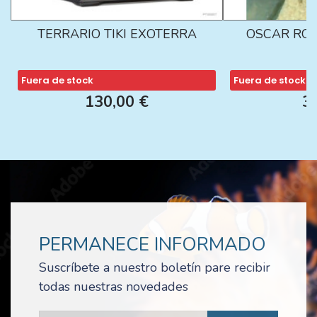
TERRARIO TIKI EXOTERRA
OSCAR ROJ
Fuera de stock
Fuera de stock
130,00 €
3
PERMANECE INFORMADO
Suscríbete a nuestro boletín pare recibir
todas nuestras novedades