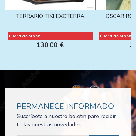
TERRARIO TIKI EXOTERRA
OSCAR ROJ
Fuera de stock
Fuera de stock
130,00 €
3
PERMANECE INFORMADO
Suscríbete a nuestro boletín pare recibir
todas nuestras novedades