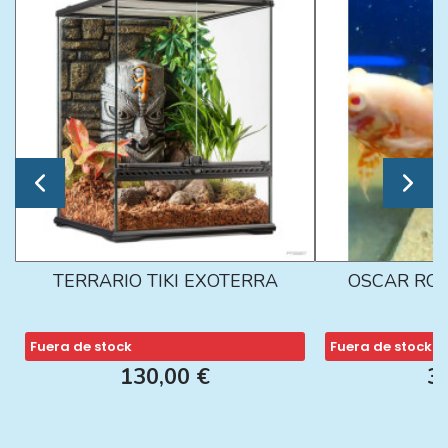
TERRARIO TIKI EXOTERRA
OSCAR ROJ
Fuera de stock
Fuera de stock
130,00 €
3