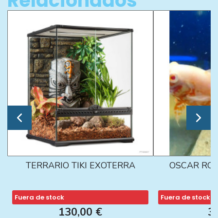
Relacionados
TERRARIO TIKI EXOTERRA
OSCAR ROJ
Fuera de stock
Fuera de stock
130,00 €
3