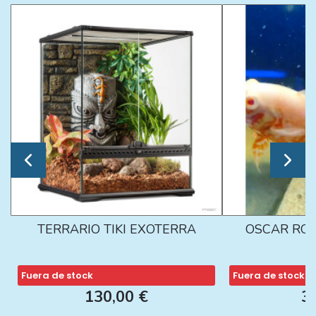
TERRARIO TIKI EXOTERRA
OSCAR ROJ
Fuera de stock
Fuera de stock
130,00 €
3