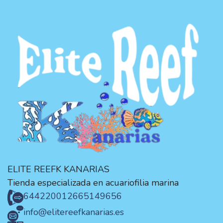
ELITE REEFK KANARIAS
Tienda especializada en acuariofilia marina
644220012
665149656
info@elitereefkanarias.es