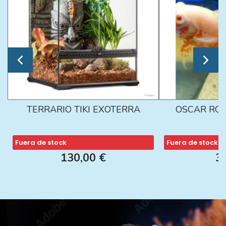
TERRARIO TIKI EXOTERRA
OSCAR ROJ
Fuera de stock
Fuera de stock
130,00 €
3