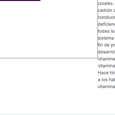
corales.
carbón 
conducir
deficien
todas la
sistema 
fin de p
desarrol
vitamina
vitamina
Hace hin
a los ha
vitamina