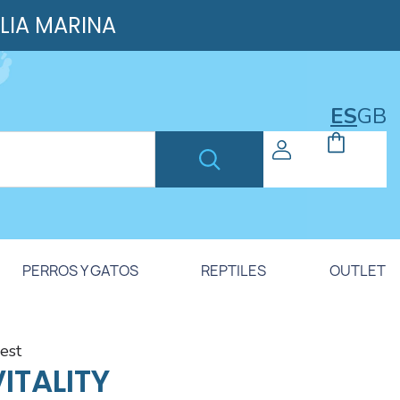
ILIA MARINA
ES
GB
PERROS Y GATOS
REPTILES
OUTLET
rest
VITALITY