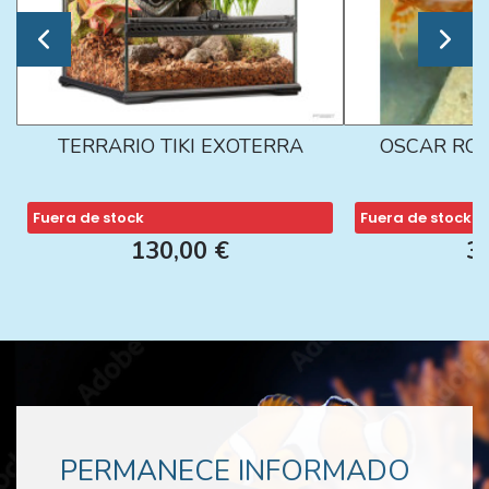
TERRARIO TIKI EXOTERRA
OSCAR ROJ
Fuera de stock
Fuera de stock
130,00 €
3
PERMANECE INFORMADO