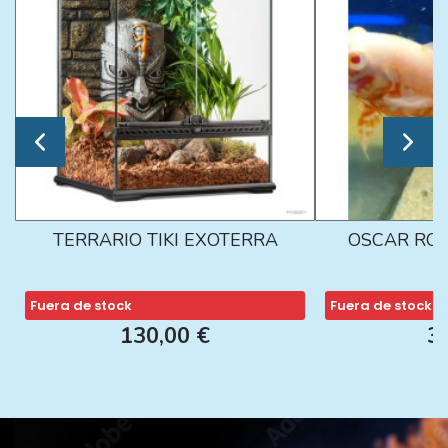
TERRARIO TIKI EXOTERRA
OSCAR ROJ
Fuera de stock
Fuera de stock
130,00 €
3