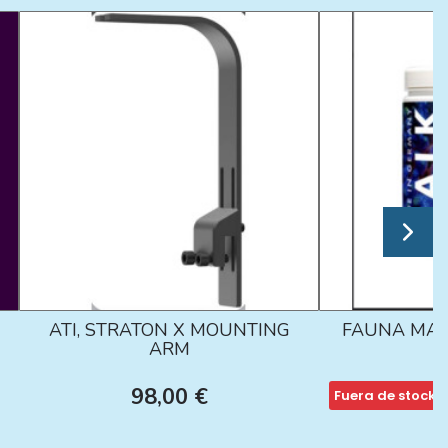
ATI, STRATON X MOUNTING
FAUNA MAR
ARM
98,00 €
Fuera de stock
1