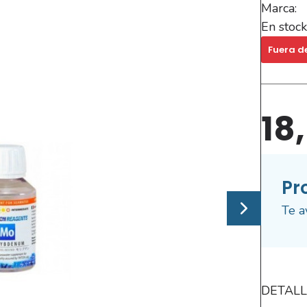
Marca:
En stock
Fuera d
18
Pr
Te a
DETALL