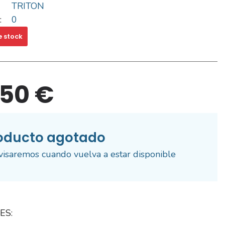
TRITON
:
0
e stock
,50 €
oducto agotado
visaremos cuando vuelva a estar disponible
ES: