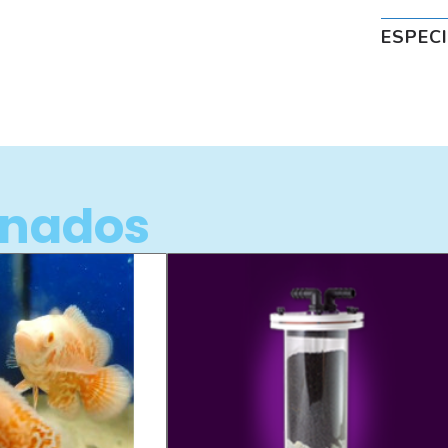
ESPEC
onados