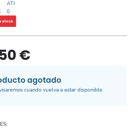
ATI
:
0
e stock
,50 €
oducto agotado
visaremos cuando vuelva a estar disponible
ES: