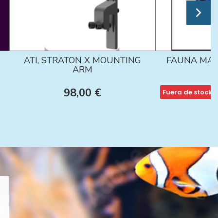
ATI, STRATON X MOUNTING
FAUNA MAR
ARM
98,00 €
Fuera de stock
1