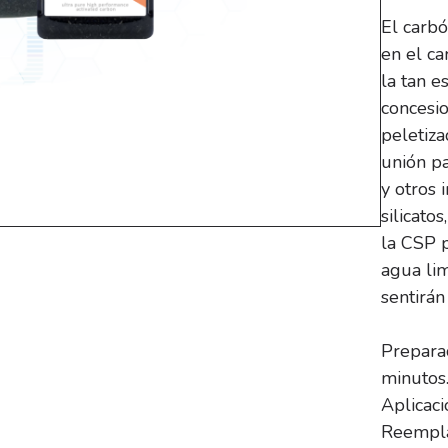
El carbó
en el ca
la tan e
concesi
peletiza
unión pa
y otros 
silicato
la CSP p
agua lim
sentirá
Prepara
minutos
Aplicaci
Reempla