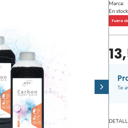
Marca:
En stock
Fuera d
13
Pr
Te a
DETALL