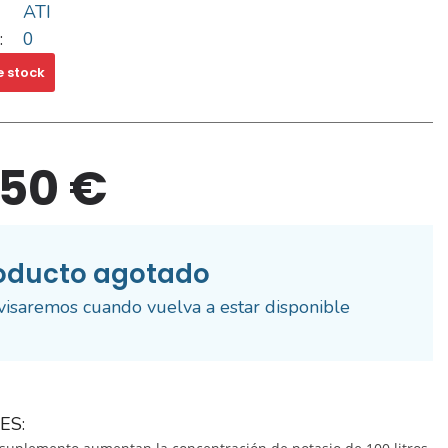
ATI
:
0
e stock
,50 €
oducto agotado
visaremos cuando vuelva a estar disponible
ES: