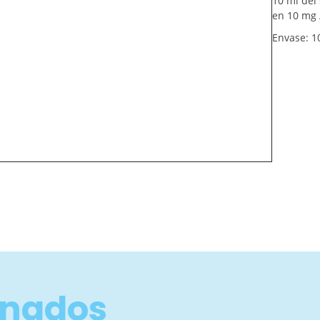
10 ml del
en 10 mg /
Envase: 1
onados