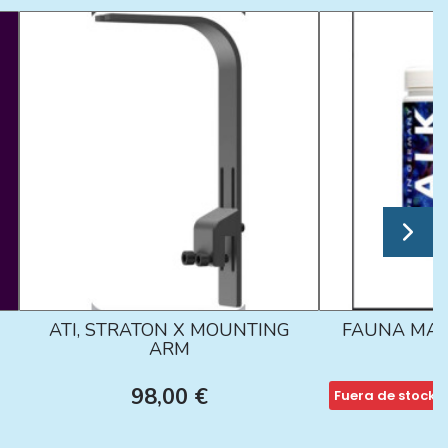
ATI, STRATON X MOUNTING
FAUNA MAR
ARM
98,00 €
Fuera de stock
1