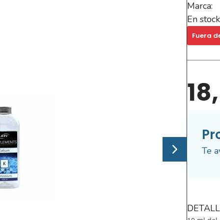
Marca:
En stock
Fuera d
18
Pr
Te a
DETALL