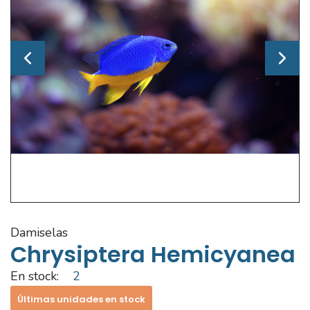
damiselas
Chrysiptera Hemicyanea
En stock:
2
Últimas unidades en stock