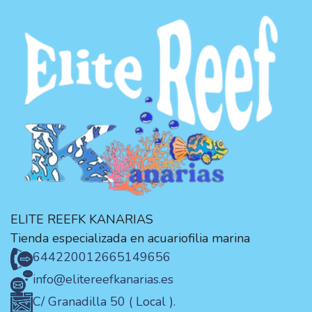
ELITE REEFK KANARIAS
Tienda especializada en acuariofilia marina
644220012
665149656
info@elitereefkanarias.es
C/ Granadilla 50 ( Local ).