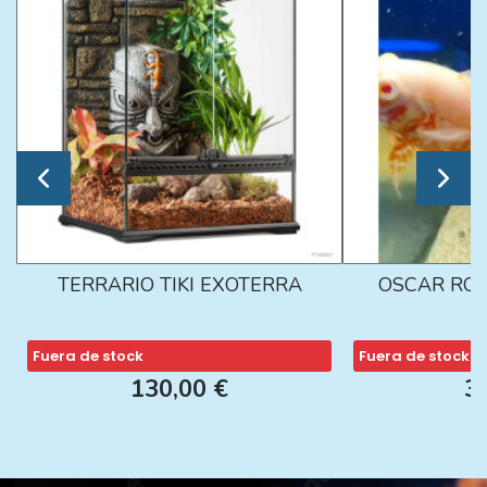
TERRARIO TIKI EXOTERRA
OSCAR ROJ
Fuera de stock
Fuera de stock
130,00 €
3