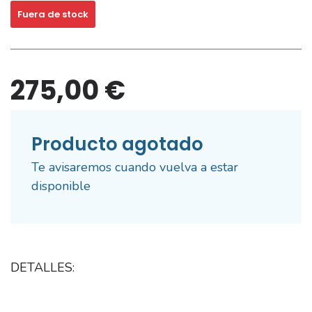
Fuera de stock
275,00 €
Producto agotado
Te avisaremos cuando vuelva a estar
disponible
DETALLES:
Sin corriente, los peces y los corales comienzan a morir dentro de 4
a 10 horas.
El clima extremo puede ocurrir en cualquier estación y