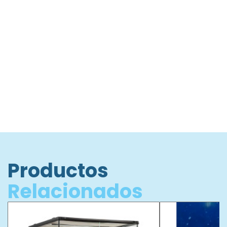
no siempre podemos predecir el resultado.
¿Está su tanque
protegido en caso de un corte de energía?
Al agregar una batería
de respaldo EcoTech Marine®, la energía de su tanque
permanecerá sin cambios hasta 60 horas después de que se corte
la energía (30 horas para dos bombas).
Agregue una segunda
batería de respaldo para duplicar el tiempo de funcionamiento.
Productos
Relacionados