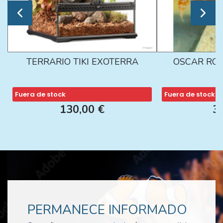
TERRARIO TIKI EXOTERRA
OSCAR ROJ
Fuera de stock
Fuera de stock
130,00 €
3
PERMANECE INFORMADO