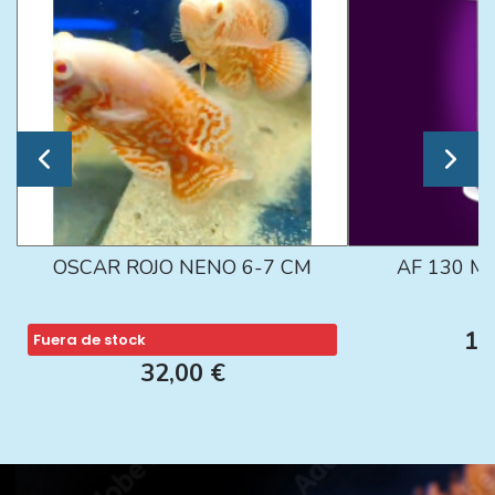
OSCAR ROJO NENO 6-7 CM
AF 130 M
13
Fuera de stock
32,00 €