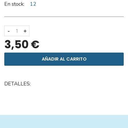
En stock:
12
-
+
3,50 €
AÑADIR AL CARRITO
DETALLES: