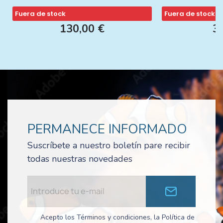
Fuera de stock
Fuera de stock
130,00 €
3
PERMANECE INFORMADO
Suscríbete a nuestro boletín pare recibir
todas nuestras novedades
Acepto los Términos y condiciones, la Política de