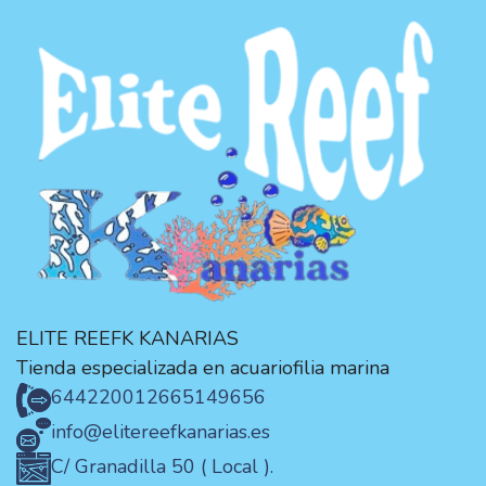
ELITE REEFK KANARIAS
Tienda especializada en acuariofilia marina
644220012
665149656
info@elitereefkanarias.es
C/ Granadilla 50 ( Local ).