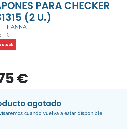
APONES PARA CHECKER
1315 (2 U.)
HANNA
:
0
e stock
,75 €
oducto agotado
visaremos cuando vuelva a estar disponible