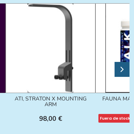
ATI, STRATON X MOUNTING
FAUNA MAR
ARM
98,00 €
Fuera de stock
1