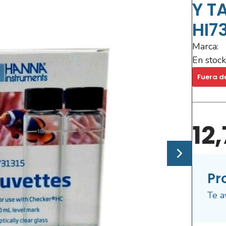
Y T
HI73
Marca:
En stock
Fuera d
12
Pr
Te a