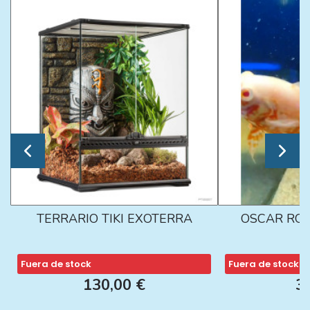
TERRARIO TIKI EXOTERRA
OSCAR ROJ
Fuera de stock
Fuera de stock
130,00 €
3