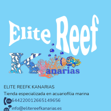
ELITE REEFK KANARIAS
Tienda especializada en acuariofilia marina
644220012
665149656
info@elitereefkanarias.es