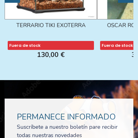
TERRARIO TIKI EXOTERRA
OSCAR ROJ
Fuera de stock
Fuera de stock
130,00 €
3
PERMANECE INFORMADO
Suscríbete a nuestro boletín pare recibir
todas nuestras novedades