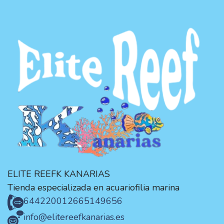
ELITE REEFK KANARIAS
Tienda especializada en acuariofilia marina
644220012
665149656
info@elitereefkanarias.es