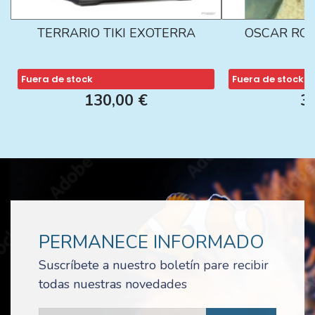
TERRARIO TIKI EXOTERRA
OSCAR ROJ
Fuera de stock
Fuera de stock
130,00 €
3
PERMANECE INFORMADO
Suscríbete a nuestro boletín pare recibir
todas nuestras novedades