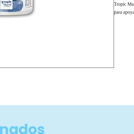
Tropic Ma
para apoya
onados