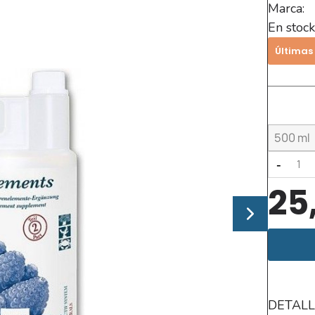
Marca:
En stock
Últimas
-
25
DETALL