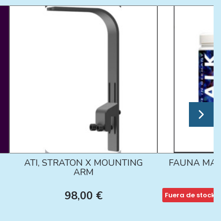
ATI, STRATON X MOUNTING
FAUNA MAR
ARM
98,00 €
Fuera de stock
1