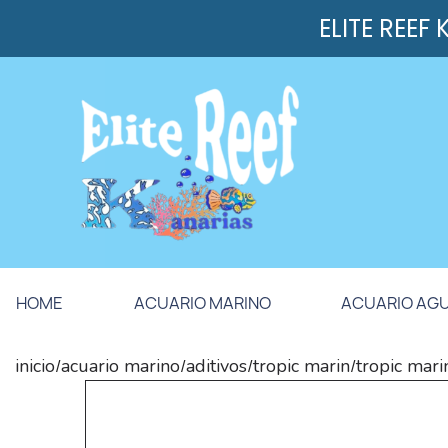
ELITE REEF
HOME
ACUARIO MARINO
ACUARIO AG
inicio
acuario marino
aditivos
tropic marin
tropic mar
/
/
/
/