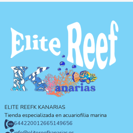
ELITE REEFK KANARIAS
Tienda especializada en acuariofilia marina
644220012
665149656
info@elitereefkanarias.es