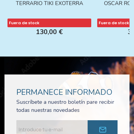
TERRARIO TIKI EXOTERRA
OSCAR ROJ
Fuera de stock
Fuera de stock
130,00 €
3
PERMANECE INFORMADO
Suscríbete a nuestro boletín pare recibir
todas nuestras novedades