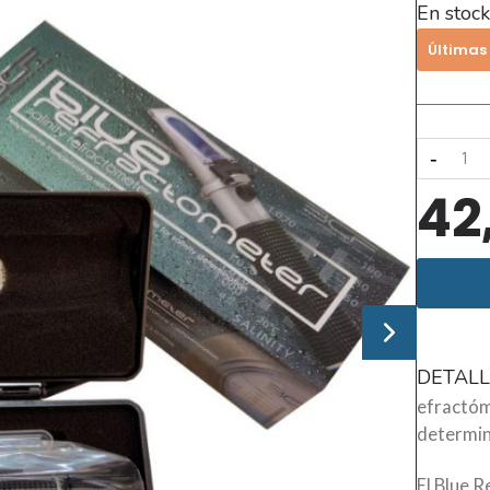
En stock
Últimas
-
42
DETALL
efractóm
determina
El Blue 