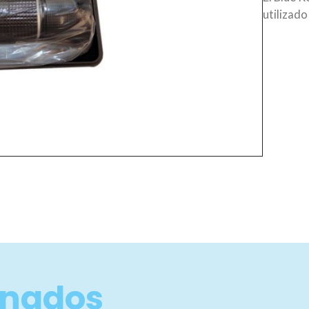
utilizado
onados