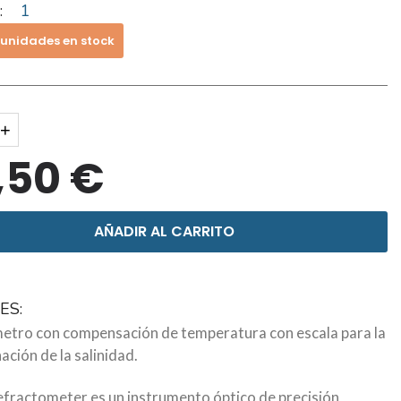
:
1
 unidades en stock
+
,50 €
AÑADIR AL CARRITO
ES:
etro con compensación de temperatura con escala para la
ción de la salinidad.
Refractometer es un instrumento óptico de precisión