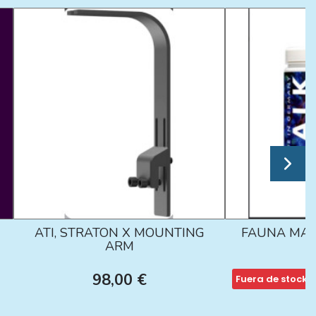
ATI, STRATON X MOUNTING
FAUNA MAR
ARM
98,00 €
Fuera de stock
1