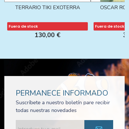
TERRARIO TIKI EXOTERRA
OSCAR ROJ
Fuera de stock
Fuera de stock
130,00 €
3
PERMANECE INFORMADO
Suscríbete a nuestro boletín pare recibir
todas nuestras novedades