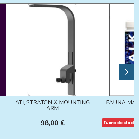
ATI, STRATON X MOUNTING
FAUNA MAR
ARM
98,00 €
Fuera de stock
1