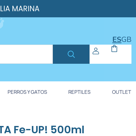
ILIA MARINA
ES
GB
PERROS Y GATOS
REPTILES
OUTLET
TA Fe-UP! 500ml