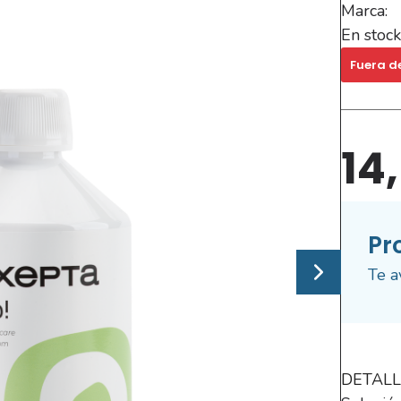
Marca:
En stock
Fuera d
14
Pr
Te a
DETALL