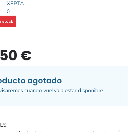
XEPTA
:
0
e stock
,50 €
oducto agotado
visaremos cuando vuelva a estar disponible
ES: