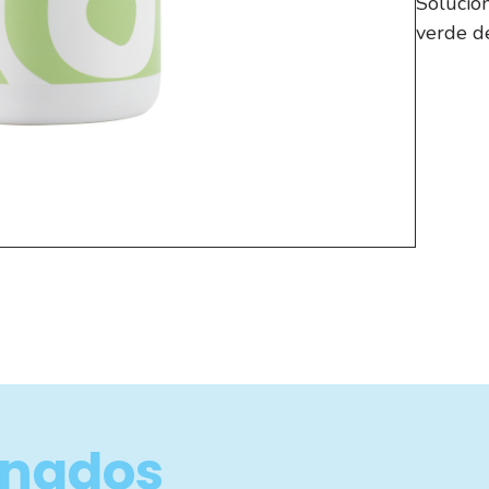
Solució
verde de
onados