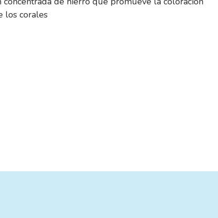
n concentrada de hierro que promueve la coloración
 los corales