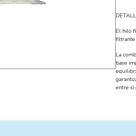
DETALL
El hilo
filtrante
La combi
base imp
equilib
garantiz
entre sí