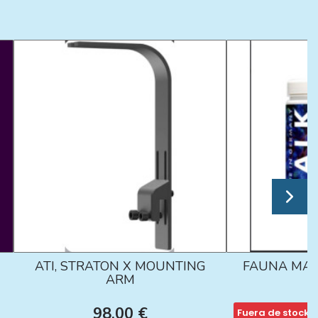
ATI, STRATON X MOUNTING
FAUNA MAR
ARM
98,00 €
Fuera de stock