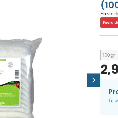
(10
En stock
Fuera d
2,
Pr
Te a