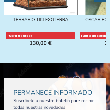
TERRARIO TIKI EXOTERRA
OSCAR ROJ
Fuera de stock
Fuera de stock
130,00 €
3
PERMANECE INFORMADO
Suscríbete a nuestro boletín pare recibir
todas nuestras novedades