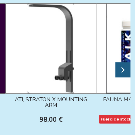
ATI, STRATON X MOUNTING
FAUNA MAR
ARM
98,00 €
Fuera de stock
1