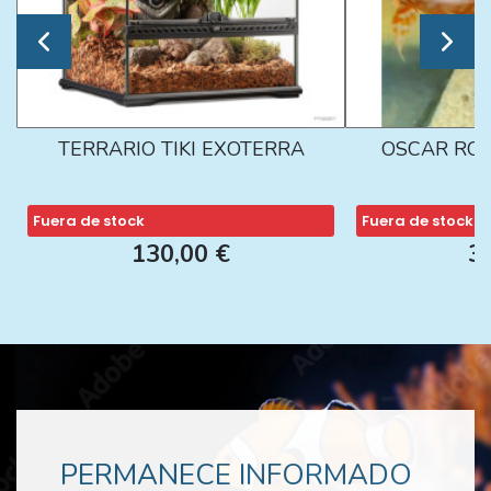
TERRARIO TIKI EXOTERRA
OSCAR ROJ
Fuera de stock
Fuera de stock
130,00 €
3
PERMANECE INFORMADO