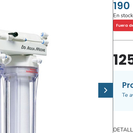
190
En stock
Fuera d
12
Pr
Te a
DETALL