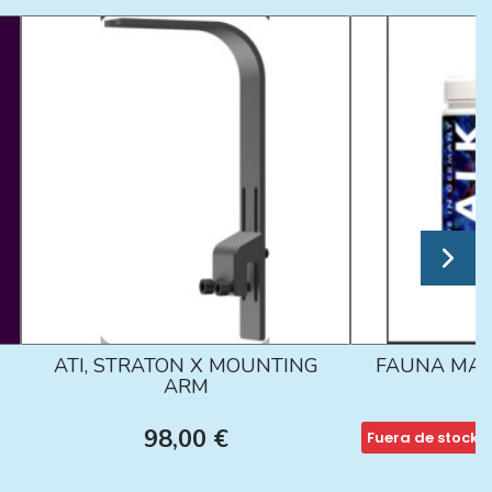
ATI, STRATON X MOUNTING
FAUNA MAR
ARM
98,00 €
Fuera de stock
1