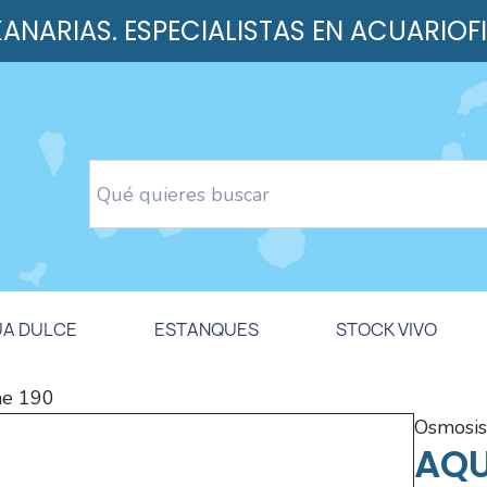
 KANARIAS. ESPECIALISTAS EN ACUARIOF
UA DULCE
ESTANQUES
STOCK VIVO
ne 190
osmosis
AQU