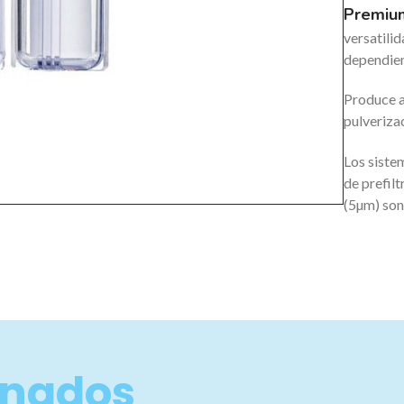
Premiu
versatilid
dependien
Produce a
pulveriza
Los siste
de prefil
(5µm) son
onados