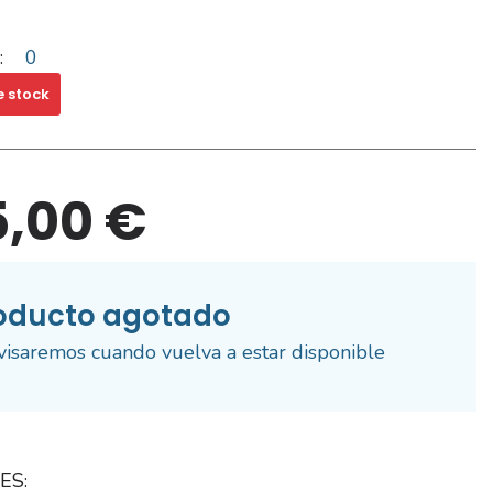
:
0
e stock
5,00 €
oducto agotado
visaremos cuando vuelva a estar disponible
ES: