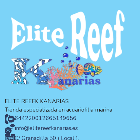
ELITE REEFK KANARIAS
Tienda especializada en acuariofilia marina
644220012
665149656
info@elitereefkanarias.es
C/ Granadilla 50 ( Local ).