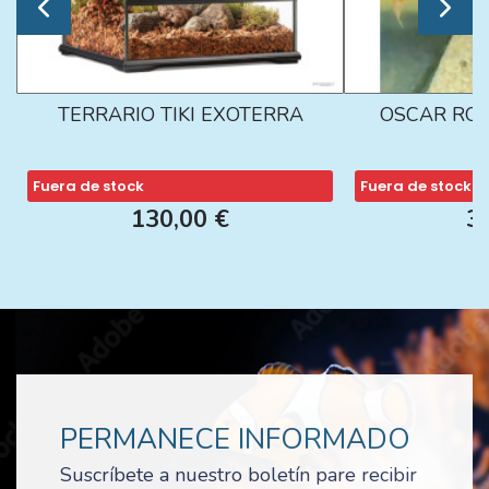
TERRARIO TIKI EXOTERRA
OSCAR ROJ
Fuera de stock
Fuera de stock
130,00 €
3
PERMANECE INFORMADO
Suscríbete a nuestro boletín pare recibir