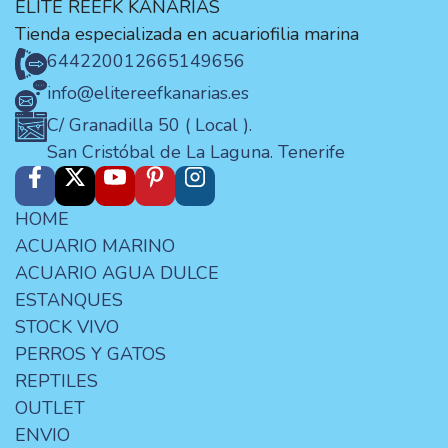
ELITE REEFK KANARIAS
Tienda especializada en acuariofilia marina
644220012
665149656
info@elitereefkanarias.es
C/ Granadilla 50 ( Local ).
San Cristóbal de La Laguna. Tenerife
HOME
ACUARIO MARINO
ACUARIO AGUA DULCE
ESTANQUES
STOCK VIVO
PERROS Y GATOS
REPTILES
OUTLET
ENVIO