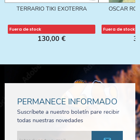
TERRARIO TIKI EXOTERRA
OSCAR ROJ
Fuera de stock
Fuera de stock
130,00 €
3
PERMANECE INFORMADO
Suscríbete a nuestro boletín pare recibir
todas nuestras novedades