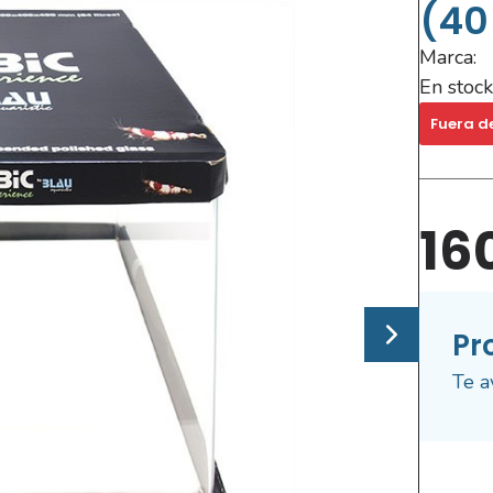
(40
Marca:
En stock
Fuera d
16
Pr
Te a