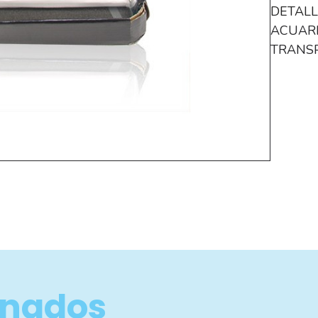
DETALL
ACUARI
TRANS
onados