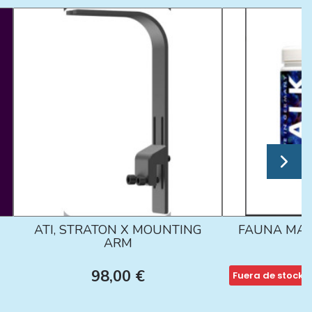
ATI, STRATON X MOUNTING
FAUNA MAR
ARM
98,00 €
Fuera de stock
1