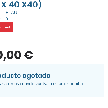
 X 40 X40)
BLAU
:
0
e stock
0,00 €
oducto agotado
visaremos cuando vuelva a estar disponible