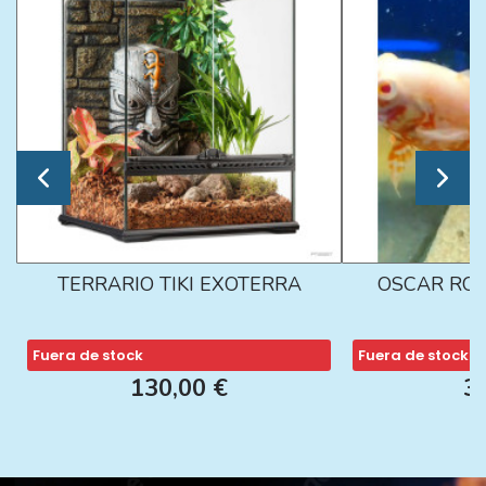
TERRARIO TIKI EXOTERRA
OSCAR ROJ
Fuera de stock
Fuera de stock
130,00 €
3