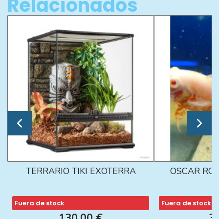
Relacionados
TERRARIO TIKI EXOTERRA
OSCAR ROJ
Fuera de stock
Fuera de stock
130,00 €
3