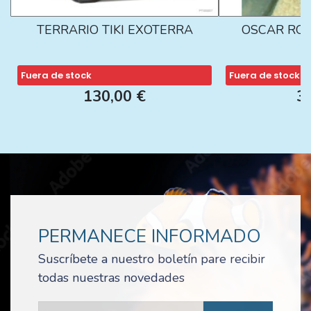
TERRARIO TIKI EXOTERRA
OSCAR ROJ
Fuera de stock
Fuera de stock
130,00 €
3
PERMANECE INFORMADO
Suscríbete a nuestro boletín pare recibir
todas nuestras novedades